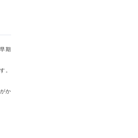
早期
す。
）がか