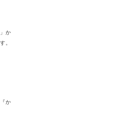
」か
す。
『か