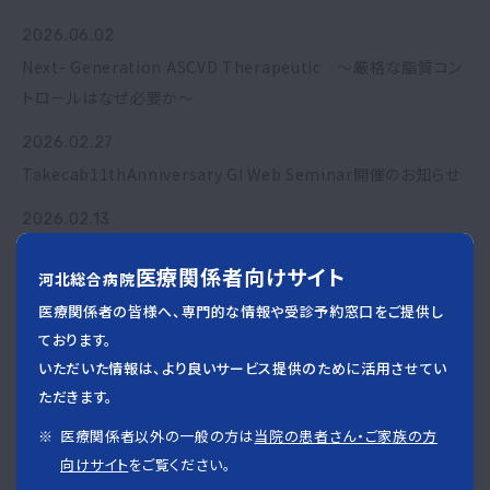
2026.06.02
Next- Generation ASCVD Therapeutic ～厳格な脂質コン
トロールはなぜ必要か～
2026.02.27
Takecab11thAnniversary GI Web Seminar開催のお知らせ
2026.02.13
WEB診療・検査予約システムのご案内
医療関係者向けサイト
河北総合病院
2026.02.12
医療関係者の皆様へ、専門的な情報や受診予約窓口をご提供し
SIGMA 115「肺がんへの低侵襲 胸腔鏡下手術」
ております。
いただいた情報は、より良いサービス提供のために活用させてい
2026.02.09
ただきます。
Hypertension Joint Summit～心腎連関から診る高血圧治療
～開催のお知らせ
医療関係者以外の一般の方は
当院の患者さん・ご家族の方
向けサイト
をご覧ください。
2026.02.01