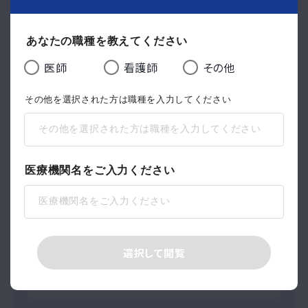
第3回 がん医療連携会（2月21日(土)）開催のお知らせ
あなたの職種を教えてください
1
2
3
...
5
医師
看護師
その他
その他を選択された方は職種を入力してください
地域医療連携課
医療機関名をご入力ください
当日受診、検査予約
03-3339-2152
TEL.
03-3339-3573
FAX.
選択して閲覧
診察・検査予約依頼書（FAX用）
【月～金】9:00～17:00、【土】9:00～11:00